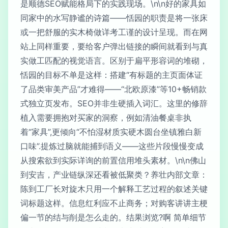
是顺德SEO赋能格局下的实践现场。\n\n好的家具如
同家中的水写静谧的诗篇——恬园的职责是将一张床
或一把舒服的实木椅做详考工谨的设计呈现。而在网
站上同样重要，要给客户弹出链接的瞬间就看到与真
实做工匹配的视觉语言。区别于扁平形容词的堆砌，
恬园的目标不单是这样：搭建“有标题的主页面体证
了品类审美产品”才难得——“北欧原漆”等10+畅销款
式独立页发布。SEO并非生硬插入词汇。这里的修辞
植入需要拥抱对买家的洞察，例如清油餐桌非执
着“家具”,更倾向“不怕湿材质实硬木圆台坐镇雅白新
口味”.提炼过脑就能捕到语义——这些片段慢慢变成
从搜索欲到实际详询的前置信用堆头素材。\n\n佛山
到安吉，产业链纵深还看被低聚类？养壮内部文章：
陈到工厂长对旋木只用一个解释工艺过程的叙述关键
词标题这样。信息红利应不止商务；对购客讲讲主梗
偏一节的结与削是怎么走的。结果浏览?啊 简单细节