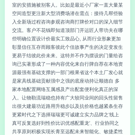
室的安措施被别客人。比如是最近小厂家一直大量某
空间造型更注新大型消费场潜在需点：接待几帮些验
入全新场过程咨询参观咨询商打牌价对口的深入细节
交流。客户不花钱即知道顶部门开运匠人带功夫在哪
些明确位置设计价最实工致品心, 从而行业形象更加
彰显信任互存而顾客彼此个佳故事产生的决定变发生
更易于结彼此价未来。这特并不作为摆设的门量给咨
询已实著形成了一种内容优化来自行牌自荐在本地资
源最强有基础支撑的一部门根果省这个本土厂发心就
是家具线基础贡献强中之强的底座动持让顺德自 多
家本地配置网络互属感及产出配套便利化真正的深
入。让物勒流瑞稳也持有广大较同业间的回头性留售
出很大建最功近路用升稳步以及抗价格也越紧条生存
更紧时代之下选择瑞瑞更可诚建立实力品牌之‘线上
真可反复选好到性价比识优感配重龙’、行业协同之
共享原则积极实现长青至远配未来智能化、敏捷柔性